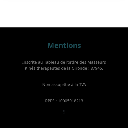
Mentions
Inscrite au Tableau de l’ordre des Masseurs
Kinésithérapeutes de la Gironde : 87945.
Non assujettie à la TVA
RPPS : 10005918213
S